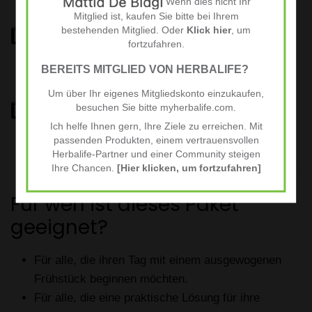
Wenn dies nicht Ihr
einer pflanzlichen Alternative.
Mitglied ist, kaufen Sie bitte bei Ihrem
bestehenden Mitglied. Oder
Klick hier
, um
2️⃣ Instant Kräutertee
fortzufahren.
Bereite den Tee nach Anleitung zu und genieße ihn heiß oder
BEREITS MITGLIED VON HERBALIFE?
kalt.
Um über Ihr eigenes Mitgliedskonto einzukaufen,
3️⃣ Aloe Konzentrat
besuchen Sie bitte myherbalife.com.
Ich helfe Ihnen gern, Ihre Ziele zu erreichen. Mit
Mische 3–4 Verschlusskappen Aloe Konzentrat mit Wasser und
passenden Produkten, einem vertrauensvollen
genieße das Getränk über den Tag verteilt.
Herbalife-Partner und einer Community steigen
Ihre Chancen.
[Hier klicken, um fortzufahren]
Für wen ist dieses Paket
geeignet?
Für alle, die ihren Tag mit einem ausgewogenen
Frühstück beginnen möchten.
Für alle, die eine praktische Lösung für ihre