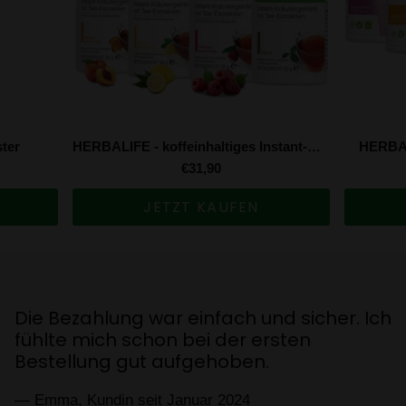
ter
HERBALIFE - koffeinhaltiges Instant-Kräutergetränk mit Tee-Extrakten
HERBAL
€31,90
JETZT KAUFEN
infach und sicher. Ich
Die Lieferung kam in n
ei der ersten
schneller als ich erwar
gehoben.
— Johan, Kunde seit Dezembe
uar 2024